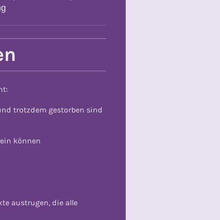
ng
en
ht:
 und trotzdem gestorben sind
sein können
e austrugen, die alle