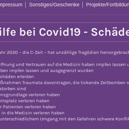
mpressum
Sonstiges/Geschenke
Projekte/Fortbildu
ilfe bei Covid19 - Schäd
r 2020 – die C-Zeit – hat unzählige Tragödien hervorgebrac
Hoffnung und Vertrauen auf die Medizin haben impfen lassen
haben impfen lassen und ausgegrenzt wurden
Schäden erleiden
Maßnahmen Traumata davontragen, die tickende Zeitbomben 
estorben sind
tenzgrundlage verloren haben
eitsplatz verloren haben
er Patienten verloren haben
n in die Medizin verloren haben
 unterschiedlichem Umgang mit den Gefahren schwere Konflikt