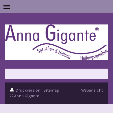
Druckversion
|
Sitemap
Webansicht
© Anna Gigante